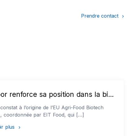
Prendre contact
Celabor renforce sa position dans la biotech agroalimentaire européenne via l’EU Agri-Food Biotech Alliance (EIT Food)
e constat à l’origine de l’EU Agri-Food Biotech
e, coordonnée par EIT Food, qui […]
ir plus