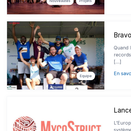
Nouveautés
Projets
Bravo
Quand l
records
[…]
En savo
Equipe
L’Europ
système