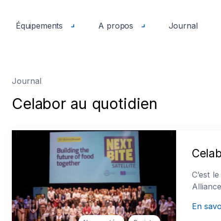
Équipements
A propos
Journal
Journal
C
e
l
a
b
o
r
a
u
q
u
o
t
i
d
i
e
n
C’est l
Allianc
En savo