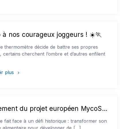
 à nos courageux joggeurs ! ☀️🏃
e thermomètre décide de battre ses propres
, certains cherchent l’ombre et d’autres enfilent
ir plus
Lancement du projet européen MycoStruct : Celabor au cœur de l’innovation pour les protéines de demain
e fait face à un défi historique : transformer son
 alimentaire pour développer de […]