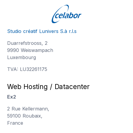
Réalisation
Studio créatif Lunivers S.à r.l.s
Duarrefstrooss, 2
9990 Weiswampach
Luxembourg
TVA: LU32261175
Web Hosting / Datacenter
Ex2
2 Rue Kellermann,
59100 Roubaix,
France