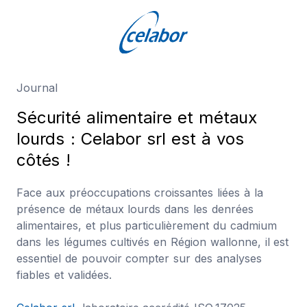
Journal
S
é
c
u
r
i
t
é
a
l
i
m
e
n
t
a
i
r
e
e
t
m
é
t
a
u
x
l
o
u
r
d
s
:
C
e
l
a
b
o
r
s
r
l
e
s
t
à
v
o
s
c
ô
t
é
s
!
Face aux préoccupations croissantes liées à la
présence de métaux lourds dans les denrées
alimentaires, et plus particulièrement du cadmium
dans les légumes cultivés en Région wallonne, il est
essentiel de pouvoir compter sur des analyses
fiables et validées.