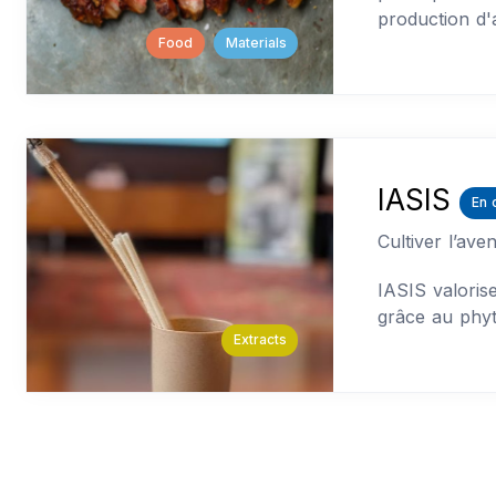
production d'a
Food
Materials
IASIS
En 
Cultiver l’ave
IASIS valoris
grâce au phy
Extracts