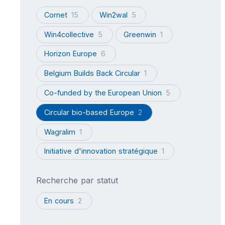
Cornet
15
Win2wal
5
Win4collective
5
Greenwin
1
Horizon Europe
6
Belgium Builds Back Circular
1
Co-funded by the European Union
5
Circular bio-based Europe
2
Wagralim
1
Initiative d'innovation stratégique
1
Recherche par statut
En cours
2