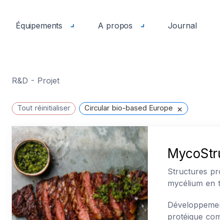
Équipements
A propos
Journal
R&D - Projet
×
Tout réinitialiser
Circular bio-based Europe
MycoStr
Structures pr
mycélium en ta
Développemen
protéique com