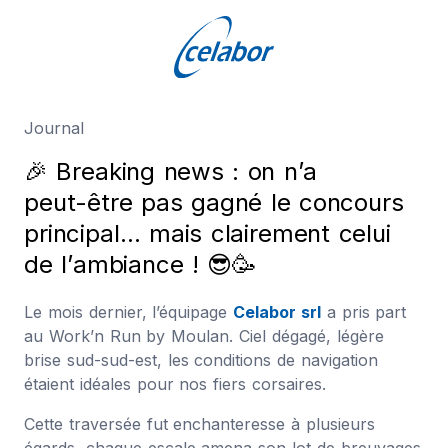
Journal
🎉
B
r
e
a
k
i
n
g
n
e
w
s
:
o
n
n
’
a
p
e
u
t
-
ê
t
r
e
p
a
s
g
a
g
n
é
l
e
c
o
n
c
o
u
r
s
p
r
i
n
c
i
p
a
l
…
m
a
i
s
c
l
a
i
r
e
m
e
n
t
c
e
l
u
i
d
e
l
’
a
m
b
i
a
n
c
e
!
😎
🥳
Le mois dernier, l’équipage
Celabor srl
a pris part
au Work’n Run by Moulan. Ciel dégagé, légère
brise sud-sud-est, les conditions de navigation
étaient idéales pour nos fiers corsaires.
Cette traversée fut enchanteresse à plusieurs